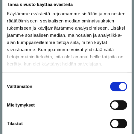
turvallista, tehokasta ja hauskaa! Studio Wire
Tämä sivusto käyttää evästeitä
koostuu kahdesta erillisestä liikuntatilasta;
Käytämme evästeitä tarjoamamme sisällön ja mainosten
Loisteesta ja Voimasta. Loisteessa keskitytään
räätälöimiseen, sosiaalisen median ominaisuuksien
ohjaamaan enemmän kehoa ja mieltä
tukemiseen ja kävijämäärämme analysoimiseen. Lisäksi
huoltavia tunteja esim. jooga-, liikkuvuus- ja
jaamme sosiaalisen median, mainosalan ja analytiikka-
pilatestunteja. Voimassa ohjataan nimensä
alan kumppaneillemme tietoja siitä, miten käytät
mukaisesti toiminnallisia
sivustoamme. Kumppanimme voivat yhdistää näitä
pienryhmävoimatreenejä sekä
tietoja muihin tietoihin, joita olet antanut heille tai joita on
yksilövalmennuksia.
kerätty, kun olet käyttänyt heidän palvelujaan.
Meillä voit osallistua avoimiin
Suostumuksen
piennryhmätreeneihin joko sarjakortilla tai
Välttämätön
valinta
kuukausimaksulla. Voit myös koota oman
treeniryhmän kaveriporukalle tai vaikka
Mieltymykset
padel ryhmällesi, me suunnittelemme tunnin
sinun toiveidesi mukaan!
Tilastot
Lupaamme, että Studio Wire tarjoaa