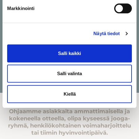
kaikenikäisille asiakkaille turvallisen ja
Markkinointi
innostavan ympäristön liikkua ja voida hyvin.
Näytä tiedot
Wire on paikka, jossa jokainen voi olla
Salli kaikki
juuri sellainen kuin on – olitpa vasta-
alkaja tai jo kokenut liikkuja.
Salli valinta
Kiellä
Ohjaamme asiakkaita ammattimaisella ja
kokeneella otteella, olipa kyseessä jooga-
ryhmä, henkilökohtainen voimaharjoittelu
tai tiimin hyvinvointipäivä.