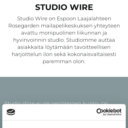
STUDIO WIRE
Studio Wire on Espoon Laajalahteen
Rosegarden mailapelikeskuksen yhteyteen
avattu monipuolinen liikunnan ja
hyvinvoinnin studio. Studiomme auttaa
asiakkaita löytämään tavoitteellisen
harjoittelun ilon sekä kokonaisvaltaisesti
paremman olon.
Studio Wire ei ole perinteinen kunto- tai
jumppasali. Kaikki tunnit ovat ohjattuja
pienryhmiä, yksittäisiä kuntosalikortteja ei ole
tarjolla. Treeni on kanssamme varmasti